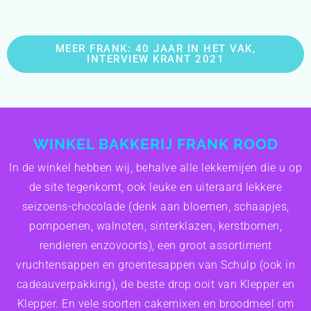
MEER FRANK: 40 JAAR IN HET VAK,
INTERVIEW KRANT 2021
WINKEL BAKKERIJ FRANK ROOD
In de winkel hebben wij, behalve alle lekkernijen die u op
de site tegenkomt, ook leuke en uiteraard lekkere
seizoens-chocolade (denk aan bloemen, schaapjes,
pompoenen, walnoten, sinterklazen, kerstbomen,
rendieren enzovoorts), een groot assortiment
vruchtensappen en groentesappen van Schulp (ook in
cadeauverpakking), de beste drop ooit van Klepper en
Klepper. En vele soorten cakemixen en broodmeel om